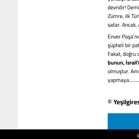
devridir! Demir
Zümre, ilk Tür
satar. Ancak,
Enver Paşa’nın
şüpheli bir pa
Fakat, doğru d
bunun, İsrail’
olmuştur. Amer
yapmaya........
© Yeşilgir