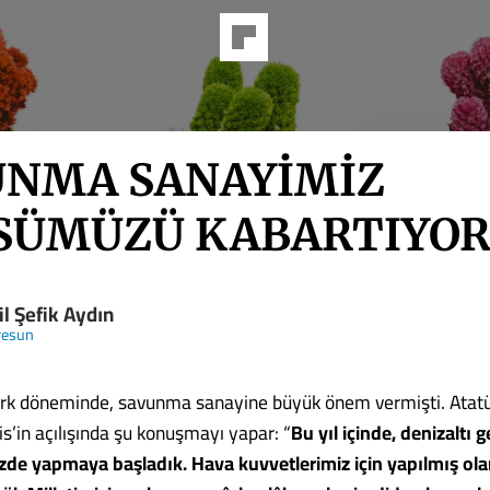
UNMA SANAYİMİZ
SÜMÜZÜ KABARTIYO
l Şefik Aydın
iresun
ürk döneminde, savunma sanayine büyük önem vermişti. Atatü
s’in açılışında şu konuşmayı yapar: “
Bu yıl içinde, denizaltı g
e yapmaya başladık. Hava kuvvetlerimiz için yapılmış olan