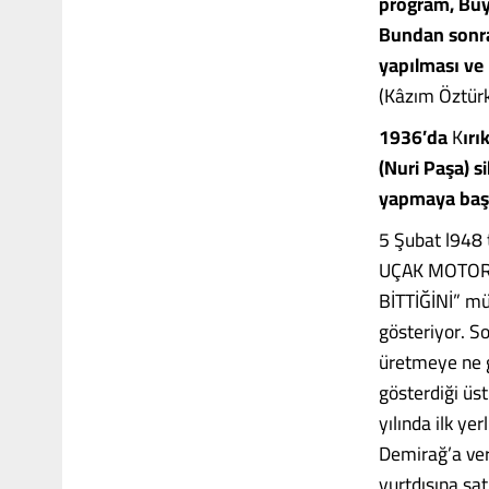
program, Büyü
Bundan sonra
yapılması ve 
(Kâzım Öztürk
1936’da
K
ırı
(Nuri Paşa) s
yapmaya başla
5 Şubat l948 t
UÇAK MOTORU
BİTTİĞİNİ” mü
gösteriyor. S
üretmeye ne g
gösterdiği üs
yılında ilk ye
Demirağ’a ver
yurtdışına sat