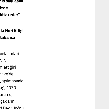
ş sayılabilir.
mizde
ktiza eder”
a Nuri Killigil
e tabanca
kınlarındaki
NIN
 ettiğini
rkiye’de
u yapılmasında
irağ, 1939
 Kurumu,
uçakların
! Devir, İnönü