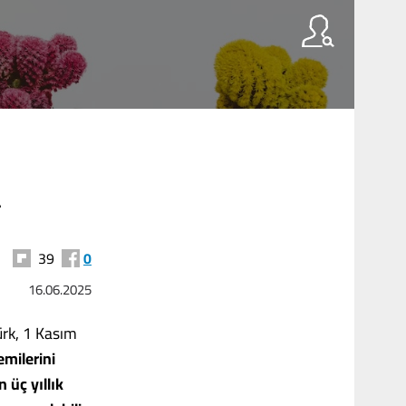
R
39
0
16.06.2025
rk, 1 Kasım
emilerini
 üç yıllık