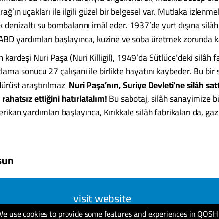
ağ’ın uçakları ile ilgili güzel bir belgesel var. Mutlaka izlenmel
k denizaltı su bombalarını imâl eder. 1937’de yurt dışına silâ
 ABD yardımları başlayınca, kuzine ve soba üretmek zorunda ka
 kardeşi Nuri Paşa (Nuri Killigil), 1949’da Sütlüce’deki silâh 
tlama sonucu 27 çalışanı ile birlikte hayatını kaybeder. Bu bir 
ürüst araştırılmaz.
Nuri Paşa’nın, Suriye Devleti’ne silâh sat
i rahatsız ettiğini hatırlatalım!
Bu sabotaj, silâh sanayimize b
ikan yardımları başlayınca, Kırıkkale silâh fabrikaları da, gaz
esun
visit website
We use cookies to provide some features and experiences in QOSH