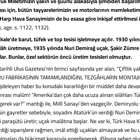
k Milletimizin yakın ve şuûrlu alâkasıyla şimdiden başarılmı
sı için, bütün tayyarelerimizin ve motorlarının memleketi
Harp Hava Sanayimizin de bu esasa göre inkişaf ettirilmesi i
, age. s. 1122, 1132).
kkale’de barut, tüfek ve top tesisi işletmeye açılır. 1930 yılınd
ilâh üretmeye, 1935 yılında Nuri Demirağ uçak, Şakir Zümr
r. Bunlar, özel sektörün öncü üretim tesisleri olmuştur.
arihli Ulus Gazetesi’nin birinci sayfasında yer alan, “Çiftlik ya
 FABRİKASININ TAMAMLANDIĞINI, TEZGÂHLARIN MONTAJI
jdeleyen haber bu konudaki kararlılığın bir müddet daha devam
onrası malûm! “Amerika’dan çok daha ucuza alınan silâhları Tü
erek var?” mantığı ile, Millî Sanayi’den vazgeçilir. Demiryol
tün gayretler sebebiyle, soyadını Atatürk’ün verdiği Nuri Dem
rli paraşütü üretir; uçak imalâtına başlar. Ne var ki, Türk Hava
diği siparişlere rağmen, imâl ettiği uçakları almayarak ve bu 
ılmaları da hükümet kararıyla engellenerek, iflâsına sebep olur