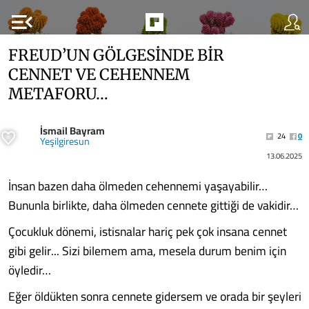
menu_open
FREUD’UN GÖLGESİNDE BİR
CENNET VE CEHENNEM
METAFORU…
İsmail Bayram
24
0
Yeşilgiresun
13.06.2025
İnsan bazen daha ölmeden cehennemi yaşayabilir…
Bununla birlikte, daha ölmeden cennete gittiği de vakidir…
Çocukluk dönemi, istisnalar hariç pek çok insana cennet
gibi gelir... Sizi bilemem ama, mesela durum benim için
öyledir…
Eğer öldükten sonra cennete gidersem ve orada bir şeyleri