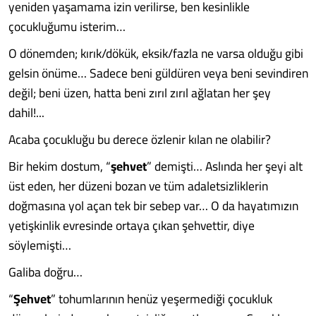
yeniden yaşamama izin verilirse, ben kesinlikle
çocukluğumu isterim…
O dönemden; kırık/dökük, eksik/fazla ne varsa olduğu gibi
gelsin önüme… Sadece beni güldüren veya beni sevindiren
değil; beni üzen, hatta beni zırıl zırıl ağlatan her şey
dahil!...
Acaba çocukluğu bu derece özlenir kılan ne olabilir?
Bir hekim dostum, “
şehvet
” demişti… Aslında her şeyi alt
üst eden, her düzeni bozan ve tüm adaletsizliklerin
doğmasına yol açan tek bir sebep var… O da hayatımızın
yetişkinlik evresinde ortaya çıkan şehvettir, diye
söylemişti…
Galiba doğru…
“
Şehvet
” tohumlarının henüz yeşermediği çocukluk