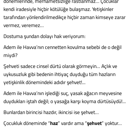
dönemlerinde, merhametsizliğe rastlanmaz… Çocuklar
kendi iradesiyle hiçbir kötülüğe bulaşmaz. Yetişkinler
tarafından yönlendirilmedikçe hiçbir zaman kimseye zarar
vermez, veremez…
Dostuma şundan dolayı hak veriyorum:
Adem ile Havva’nın cennetten kovulma sebebi de o değil
miydi?
Şehveti sadece cinsel dürtü olarak görmeyin… Açlık ve
uykusuzluk gibi bedenin ihtiyaç duyduğu tüm hazların
yetişkinlik dönemindeki adıdır şehvet!...
Adem ile Havva’nın işlediği suç, yasak ağacın meyvesine
duydukları iştah değil; o yasağa karşı koyma dürtüsüydü!...
Bunlardan birincisi hazdır, ikincisi ise şehvet…
Çocukluk döneminde “
haz
” vardır ama “
şehvet
” yoktur…