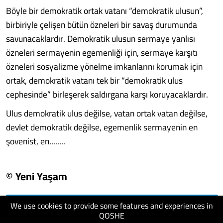
Böyle bir demokratik ortak vatanı “demokratik ulusun”,
birbiriyle çelişen bütün özneleri bir savaş durumunda
savunacaklardır. Demokratik ulusun sermaye yanlısı
özneleri sermayenin egemenliği için, sermaye karşıtı
özneleri sosyalizme yönelme imkanlarını korumak için
ortak, demokratik vatanı tek bir “demokratik ulus
cephesinde” birleşerek saldırgana karşı koruyacaklardır.
Ulus demokratik ulus değilse, vatan ortak vatan değilse,
devlet demokratik değilse, egemenlik sermayenin en
şovenist, en........
© Yeni Yaşam
We use cookies to provide some features and experiences in
visit website
QOSHE