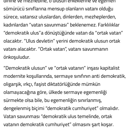
dinine ve mezhebine, o ulusun erkeklerine ve egemen
sömürücü sınıflarına mensup olanların vatanı olduğu
sürece, vatansız uluslardan, dinlerden, mezheplerden,
kadınlardan “vatan savunması” beklenemez. Farklılıklar
“demokratik ulus”a dönüştüğünde vatan da “ortak vatan”
olacaktır. “Ulus devletin” yerini demokratik ulusun ortak
vatanı alacaktır. “Ortak vatan”, vatanı savunmanın
önkoşuludur.
“Demokratik ulusun” ve “ortak vatanın” inşası kapitalist
modernite koşullarında, sermaye sınıfının anti demokratik,
oligarşik, ırkçı, faşist diktatörlüğünde mümkün
olamayacağına göre, ülkede sermaye egemenliği
sürmekte olsa bile, bu egemenliğin sınırlanmış,
dengelenmiş biçimi “demokratik cumhuriyet” olmalıdır.
Vatan savunması “demokratik ulus temelinde, ortak
vatanın demokratik cumhuriyet” olmasını şart koşar.