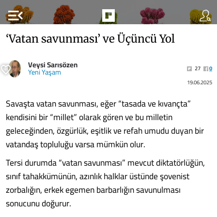
menu_open
‘Vatan savunması’ ve Üçüncü Yol
Veysi Sarısözen
27
0
Yeni Yaşam
19.06.2025
Savaşta vatan savunması, eğer “tasada ve kıvançta”
kendisini bir “millet” olarak gören ve bu milletin
geleceğinden, özgürlük, eşitlik ve refah umudu duyan bir
vatandaş topluluğu varsa mümkün olur.
Tersi durumda “vatan savunması” mevcut diktatörlüğün,
sınıf tahakkümünün, azınlık halklar üstünde şovenist
zorbalığın, erkek egemen barbarlığın savunulması
sonucunu doğurur.