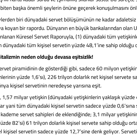
biten başka önemli şeylerin önüne geçerek konuşulmasını önl
lerden biri dünyadaki servet bölüşümünün ne kadar adaletsiz 
aya koyan bir rapordu. Dünyanın en büyük bankalarından olan 
nlanan Küresel Servet Raporuyla, (1) dünyadaki tüm yetişkinl
n dünyadaki tüm kişisel servetin yüzde 48,1’ine sahip olduğu o
pitalizmin neden olduğu devasa eşitsizlik!
ervet piramidinin de gösterdiği gibi, sadece 60 milyon yetişki
lerinin yüzde 1,6’sı), 226 trilyon dolarlık net kişisel servete s
ya kişisel servetinin neredeyse yarısına eşit.
, 1,57 milyar yetişkin (dünyadaki yetişkinlerin yaklaşık yüzde
lar yani tüm dünyadaki kişisel servetin sadece yüzde 0,6’sına 
 kademe servet sahipleri de eklendiğinde; 3,1 milyar yetişkini
yüzde 82’si) 61 trilyon dolarlık kişisel servete sahip olduğu ort
l kişisel servetin sadece yüzde 12,7’sine denk geliyor. Servet