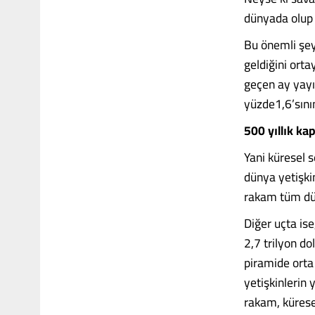
dünyada olup 
Bu önemli şey
geldiğini ort
geçen ay yayı
yüzde1,6’sını
500 yıllık ka
Yani küresel s
dünya yetişkin
rakam tüm dün
Diğer uçta ise
2,7 trilyon do
piramide orta
yetişkinlerin 
rakam, kürese