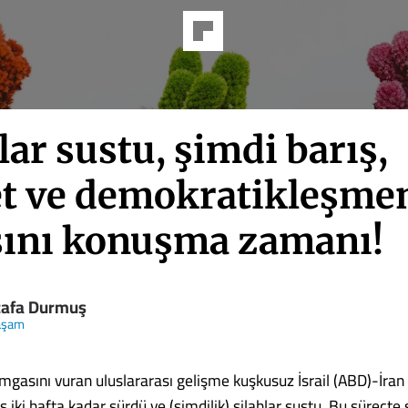
lar sustu, şimdi barış,
et ve demokratikleşme
sını konuşma zamanı!
afa Durmuş
aşam
gasını vuran uluslararası gelişme kuşkusuz İsrail (ABD)-İran 
 iki hafta kadar sürdü ve (şimdilik) silahlar sustu. Bu süreçte 