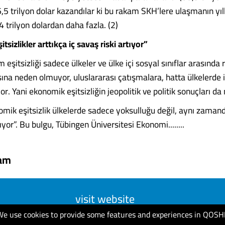
,5 trilyon dolar kazandılar ki bu rakam SKH’lere ulaşmanın yıl
4 trilyon dolardan daha fazla. (2)
sizlikler arttıkça iç savaş riski artıyor”
eşitsizliği sadece ülkeler ve ülke içi sosyal sınıflar arasında 
ına neden olmuyor, uluslararası çatışmalara, hatta ülkelerde 
r. Yani ekonomik eşitsizliğin jeopolitik ve politik sonuçları da
omik eşitsizlik ülkelerde sadece yoksulluğu değil, aynı zamand
rıyor”. Bu bulgu, Tübingen Üniversitesi Ekonomi........
şam
visit website
We use cookies to provide some features and experiences in QOSH