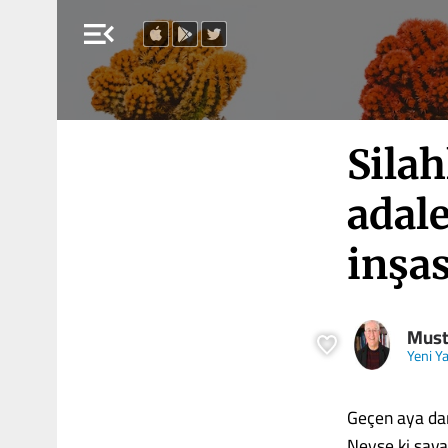
menu_open
Silah
adal
inşa
Must
Yeni Y
Geçen aya dam
Neyse ki savaş