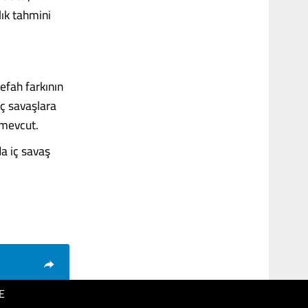
lık tahmini
refah farkının
iç savaşlara
 mevcut.
a iç savaş
E