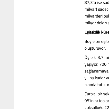
87,3’ü ise sa
milyar) sadec
milyarderi bu
milyar doları 
Eşitsizlik kü
Böyle bir eşit
oluşturuyor.
Öyle ki 3,7 m
yaşıyor, 700 m
sağlanamayaca
yılına kadar y
planda tutulu
Çarpıcı bir ş
95’inin) topla
yoksulluğu 22