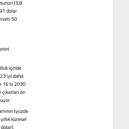
usunun (3,8
91 dolar
erveti 50
enini
lluk içinde
123 yıl daha
e 16’sı 2030
 çıkarları ön
ruyor.
amının (yüzde
ıllık küresel
dolar).