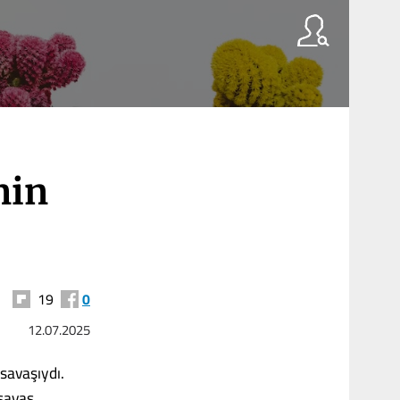
nin
19
0
12.07.2025
savaşıydı.
savaş,