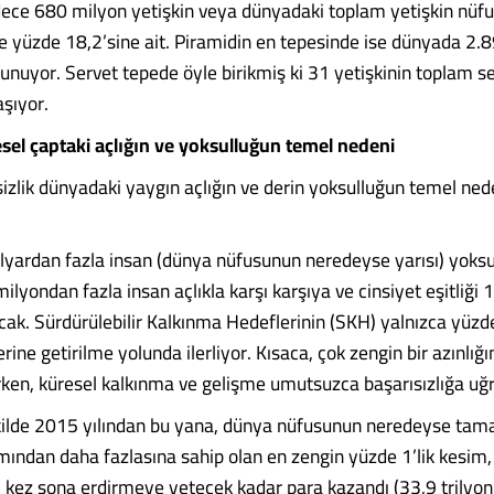
dece 680 milyon yetişkin veya dünyadaki toplam yetişkin nüf
e yüzde 18,2’sine ait. Piramidin en tepesinde ise dünyada 2.8
lunuyor. Servet tepede öyle birikmiş ki 31 yetişkinin toplam s
aşıyor.
resel çaptaki açlığın ve yoksulluğun temel nedeni
sizlik dünyadaki yaygın açlığın ve derin yoksulluğun temel ned
ilyardan fazla insan (dünya nüfusunun neredeyse yarısı) yoksu
ilyondan fazla insan açlıkla karşı karşıya ve cinsiyet eşitliği 
k. Sürdürülebilir Kalkınma Hedeflerinin (SKH) yalnızca yüzd
erine getirilme yolunda ilerliyor. Kısaca, çok zengin bir azınlığın
rken, küresel kalkınma ve gelişme umutsuzca başarısızlığa uğ
ekilde 2015 yılından bu yana, dünya nüfusunun neredeyse tam
mından daha fazlasına sahip olan en zengin yüzde 1’lik kesim, y
 kez sona erdirmeye yetecek kadar para kazandı (33,9 trilyon 