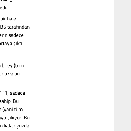
edi.
bir hale
UBS tarafından
erin sadece
rtaya çıktı.
n birey (tüm
ahip ve bu
 41’i) sadece
sahip. Bu
n (yani tüm
aya çıkıyor. Bu
in kalan yüzde