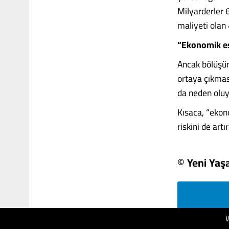
Milyarderler 6
maliyeti olan 
“Ekonomik eşit
Ancak bölüşüm 
ortaya çıkmas
da neden oluyo
Kısaca, “ekon
riskini de artı
© Yeni Ya