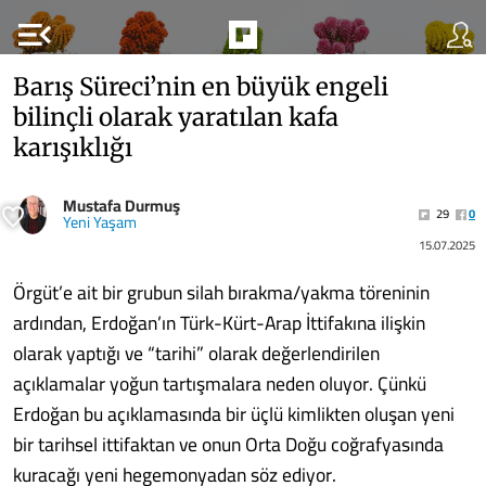
menu_open
Barış Süreci’nin en büyük engeli
bilinçli olarak yaratılan kafa
karışıklığı
Mustafa Durmuş
29
0
Yeni Yaşam
15.07.2025
Örgüt’e ait bir grubun silah bırakma/yakma töreninin
ardından, Erdoğan’ın Türk-Kürt-Arap İttifakına ilişkin
olarak yaptığı ve “tarihi” olarak değerlendirilen
açıklamalar yoğun tartışmalara neden oluyor. Çünkü
Erdoğan bu açıklamasında bir üçlü kimlikten oluşan yeni
bir tarihsel ittifaktan ve onun Orta Doğu coğrafyasında
kuracağı yeni hegemonyadan söz ediyor.