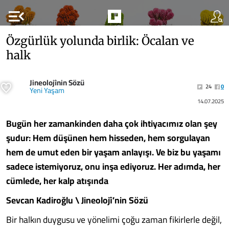
menu_open
Özgürlük yolunda birlik: Öcalan ve
halk
Jineolojînin Sözü
24
0
Yeni Yaşam
14.07.2025
Bugün her zamankinden daha çok ihtiyacımız olan şey
şudur: Hem düşünen hem hisseden, hem sorgulayan
hem de umut eden bir yaşam anlayışı. Ve biz bu yaşamı
sadece istemiyoruz, onu inşa ediyoruz. Her adımda, her
cümlede, her kalp atışında
Sevcan Kadiroğlu \ Jineolojî’nin Sözü
Bir halkın duygusu ve yönelimi çoğu zaman fikirlerle değil,