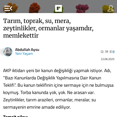
menu_open
Tarım, toprak, su, mera,
zeytinlikler, ormanlar yaşamdır,
memlekettir
Abdullah Aysu
33
0
Yeni Yaşam
22.06.2025
AKP iktidarı yeni bir kanun değişikliği yapmak istiyor. Adı,
“Bazı Kanunlarda Değişiklik Yapılmasına Dair Kanun
Teklifi”. Bu kanun teklifinin içine sermaye için ne bulmuşsa
koymuş. Torba kanunda yok, yok. Ne arasan var.
Zeytinlikler, tarım arazileri, ormanlar, meralar, su
sermayenin emrine amade ediliyor.
Temcit pilavı