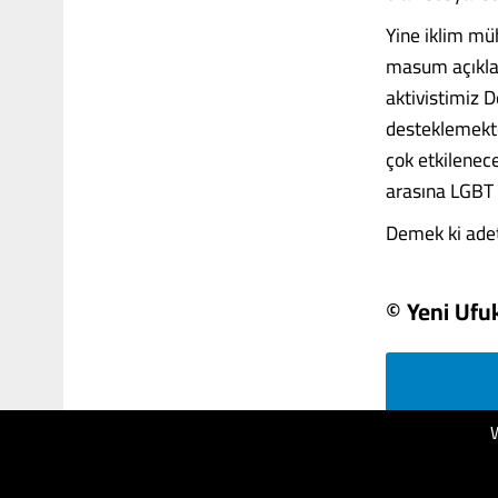
Yine iklim müh
masum açıklama
aktivistimiz 
desteklemekte
çok etkilenece
arasına LGBT 
Demek ki adeta.
© Yeni Ufu