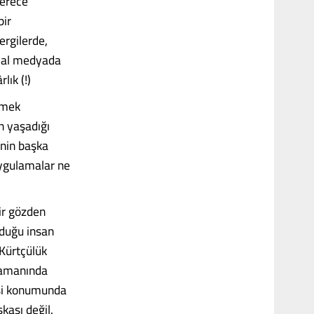
derece
bir
ergilerde,
syal medyada
lık (!)
lemek
in yaşadığı
enin başka
uygulamalar ne
bir gözden
lduğu insan
 Kürtçülük
, zamanında
isi konumunda
kası değil.