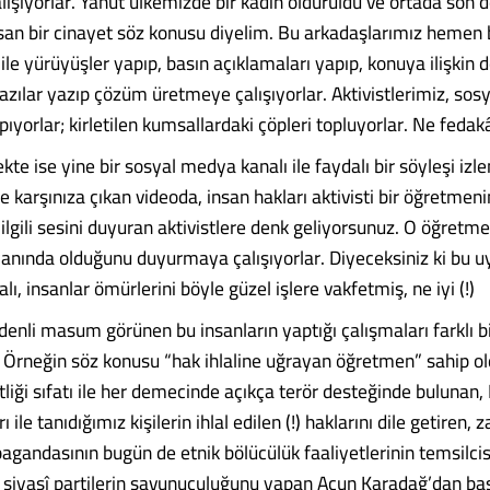
lışıyorlar. Yahut ülkemizde bir kadın öldürüldü ve ortada son 
rsan bir cinayet söz konusu diyelim. Bu arkadaşlarımız hemen 
le yürüyüşler yapıp, basın açıklamaları yapıp, konuya ilişkin d
azılar yazıp çözüm üretmeye çalışıyorlar. Aktivistlerimiz, so
pıyorlar; kirletilen kumsallardaki çöpleri topluyorlar. Ne fedakâr
kte ise yine bir sosyal medya kanalı ile faydalı bir söyleşi iz
e karşınıza çıkan videoda, insan hakları aktivisti bir öğretmen
ilgili sesini duyuran aktivistlere denk geliyorsunuz. O öğretm
anında olduğunu duyurmaya çalışıyorlar. Diyeceksiniz ki bu 
lı, insanlar ömürlerini böyle güzel işlere vakfetmiş, ne iyi (!)
 denli masum görünen bu insanların yaptığı çalışmaları farklı 
. Örneğin söz konusu “hak ihlaline uğrayan öğretmen” sahip o
stliği sıfatı ile her demecinde açıkça terör desteğinde bulunan,
 ile tanıdığımız kişilerin ihlal edilen (!) haklarını dile getiren
agandasının bugün de etnik bölücülük faaliyetlerinin temsilc
t siyasî partilerin savunuculuğunu yapan Acun Karadağ’dan baş