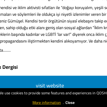
endisi ve iklim aktivisti sıfatları ile “doğayı koruyalım, yeşili s
ları ve söylemleri ile oldukça iyi niyetli izlenimler veren bi
Deniz Gümüşel. Kendisi terör örgütünün siyasî elebaşını takip 
n, sahip olduğu etki alanı geniş olan sosyal ağlardan “İklim k
klerin başında kadınlar ve LGBTİ ’lar var!” diyerek onca iklim 
propagandasını iliştirmekten kendini alıkoyamıyor. Ve daha ni
.......
k Dergisi
visit website
We use cookies to provide some features and experiences in QOSH
More information
.
Close