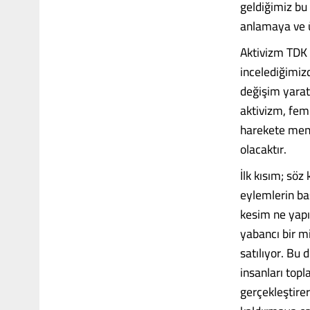
geldiğimiz bu
anlamaya ve 
Aktivizm TDK 
incelediğimizd
değişim yarat
aktivizm, femi
harekete mens
olacaktır.
İlk kısım; söz
eylemlerin ba
kesim ne yapı
yabancı bir mi
satılıyor. Bu
insanları topl
gerçekleştirer