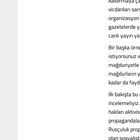
kaldırmaya ça
vicdanları sa
organizasyon i
gazetelerde y
canlı yayın ya
Bir başka örne
istiyorsunuz v
mağduriyetle 
mağdurların y
kadar da fayda
İlk bakışta bu
incelemeliyiz
hakları aktivi
propagandaları
Rusçuluk prop
olan sosyalis