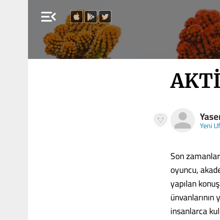
menu_open
AKT
Yase
Yeni U
Son zamanlard
oyuncu, akade
yapılan konuşm
ünvanlarının y
insanlarca kul