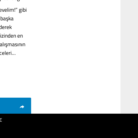
evelim!” gibi
r başka
ederek
rizinden en
çalışmasının
celeri…
E