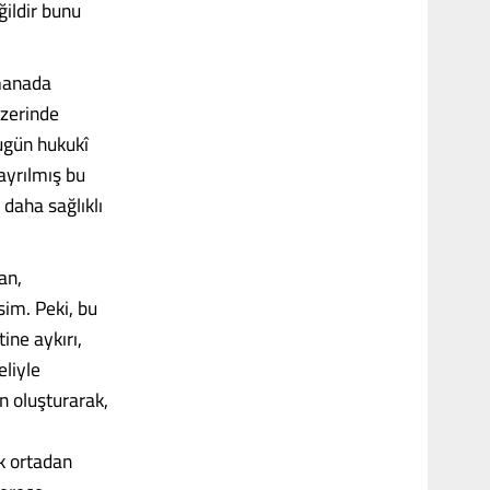
ğildir bunu
 manada
üzerinde
Bugün hukukî
 ayrılmış bu
daha sağlıklı
an,
im. Peki, bu
ine aykırı,
eliyle
n oluşturarak,
ak ortadan