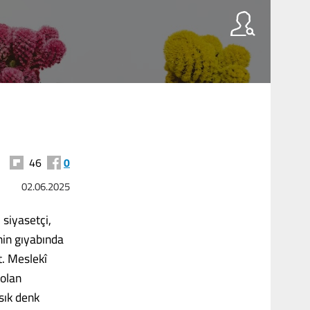
46
0
02.06.2025
siyasetçi,
nin gıyabında
t. Meslekî
 olan
 sık denk