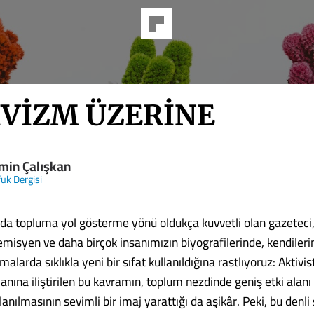
İVİZM ÜZERİNE
min Çalışkan
fuk Dergisi
a topluma yol gösterme yönü oldukça kuvvetli olan gazeteci, 
misyen ve daha birçok insanımızın biyografilerinde, kendileri
alarda sıklıkla yeni bir sıfat kullanıldığına rastlıyoruz: Aktivis
anına iliştirilen bu kavramın, toplum nezdinde geniş etki alanı
lanılmasının sevimli bir imaj yarattığı da aşikâr. Peki, bu denli