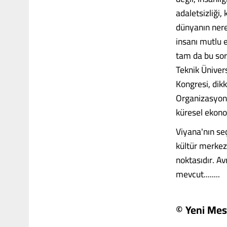
adaletsizliği,
dünyanın nere
insanı mutlu 
tam da bu sor
Teknik Ünivers
Kongresi, dik
Organizasyonu
küresel ekono
Viyana'nın seç
kültür merkezl
noktasıdır. Av
mevcut........
© Yeni Mes