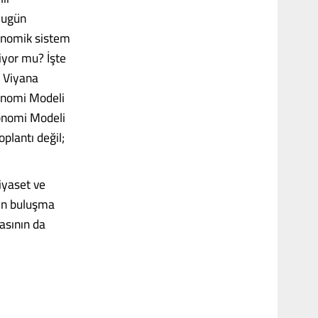
 Bugün
konomik sistem
iyor mu? İşte
e Viyana
konomi Modeli
konomi Modeli
plantı değil;
iyaset ve
rın buluşma
asının da