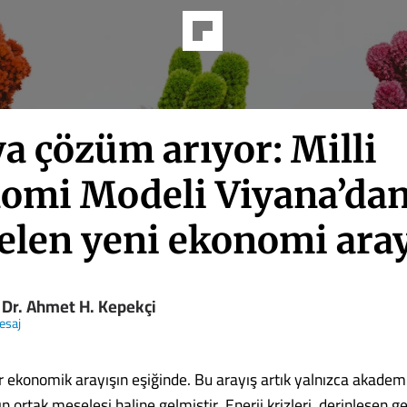
a çözüm arıyor: Milli
omi Modeli Viyana’da
elen yeni ekonomi aray
 Dr. Ahmet H. Kepekçi
esaj
r ekonomik arayışın eşiğinde. Bu arayış artık yalnızca akademi
ın ortak meselesi haline gelmiştir. Enerji krizleri, derinleşen ge