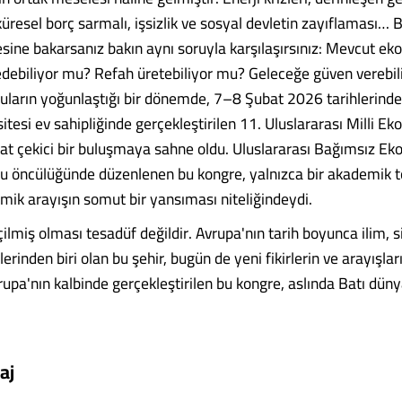
 küresel borç sarmalı, işsizlik ve sosyal devletin zayıflaması…
sine bakarsanız bakın aynı soruyla karşılaşırsınız: Mevcut e
edebiliyor mu? Refah üretebiliyor mu? Geleceğe güven verebil
uların yoğunlaştığı bir dönemde, 7–8 Şubat 2026 tarihlerind
itesi ev sahipliğinde gerçekleştirilen 11. Uluslararası Milli E
kat çekici bir buluşmaya sahne oldu. Uluslararası Bağımsız E
 öncülüğünde düzenlenen bu kongre, yalnızca bir akademik to
mik arayışın somut bir yansıması niteliğindeydi.
ilmiş olması tesadüf değildir. Avrupa'nın tarih boyunca ilim, s
erinden biri olan bu şehir, bugün de yeni fikirlerin ve arayışla
rupa'nın kalbinde gerçekleştirilen bu kongre, aslında Batı düny
aj