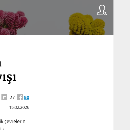
n
ışı
27
50
15.02.2026
k çevrelerin
lir