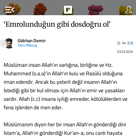
menu_open
‘Emrolunduğun gibi dosdoğru ol’
Gökhan Demir
44
0
Yeni Mesaj
03.03.2026
Müslüman insan Allah'ın varlığına, birliğine ve Hz.
Muhammed (s.a.a)'in Allah'ın kulu ve Rasûlü olduğuna
iman edendir. Ancak bu yeterli değil insanın Allah'ın
İstediği gibi bir kul olması için Allah'ın emir ve yasakları
vardır. Allah (c.c) insana iyiliği emreder, kötülüklerden ve
fena işlerden de men eder.
Müslümanım diyen her bir insan Allah'ın gönderdiği dini
İslam'a, Allah'ın gönderdiği Kur'an-a; onu canlı hayata