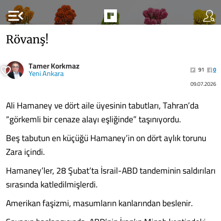
menu_open
Rövanş!
Tamer Korkmaz
91
0
Yeni Ankara
09.07.2026
Ali Hamaney ve dört aile üyesinin tabutları, Tahran’da
“görkemli bir cenaze alayı eşliğinde” taşınıyordu.
Beş tabutun en küçüğü Hamaney’in on dört aylık torunu
Zara içindi.
Hamaney’ler, 28 Şubat’ta İsrail-ABD tandeminin saldırıları
sırasında katledilmişlerdi.
Amerikan faşizmi, masumların kanlarından beslenir.