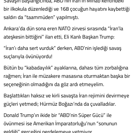
Savaşın başlangıcında, ABD’nin İran’ın Minab kentindeki
bir ilkokula düzenlediği ve 168 çocuğun hayatını kaybettiği
saldırı da “taammüden” yapılmıştı.
Ankara’da dün sona eren NATO zirvesi sırasında “İran’la
ateşkesin bittiğini” ilan etti, Eli Kanlı Başkan Trump:
“İran’ı daha sert vurduk” derken, ABD’nin işlediği savaş
suçlarıyla övünüyordu!
Bütün bu “kabadayılık” ayaklarına, dahası tüm zorbalığına
rağmen; İran ile müzakere masasına oturmaktan başka bir
seçeneğinin olmadığını da göz ardı etmeyelim.
Başlattıkları haksız ve kirli savaşta İran rejimini devirmeye
güçleri yetmedi; Hürmüz Boğazı’nda da çuvalladılar.
Donald Trump’ın ikide bir “ABD’nin Süper Gücü” ile
övünmesi ise Amerikan İmparatorluğu’nun “sonunun
geldiği” gerçeğini perdelemeye yetmiyor.