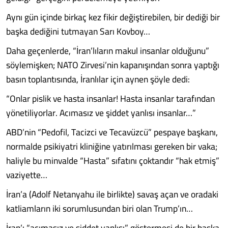
Aynı gün içinde birkaç kez fikir değiştirebilen, bir dediği bir
başka dediğini tutmayan Sarı Kovboy…
Daha geçenlerde, “İran’lıların makul insanlar olduğunu”
söylemişken; NATO Zirvesi’nin kapanışından sonra yaptığı
basın toplantısında, İranlılar için aynen şöyle dedi:
“Onlar pislik ve hasta insanlar! Hasta insanlar tarafından
yönetiliyorlar. Acımasız ve şiddet yanlısı insanlar…”
ABD’nin “Pedofil, Tacizci ve Tecavüzcü” pespaye başkanı,
normalde psikiyatri kliniğine yatırılması gereken bir vaka;
haliyle bu minvalde “Hasta” sıfatını çoktandır “hak etmiş”
vaziyette…
İran’a (Adolf Netanyahu ile birlikte) savaş açan ve oradaki
katliamların iki sorumlusundan biri olan Trump’ın…
İran’ı “acımasız ve şiddet yanlısı” göstermesi de bir başka