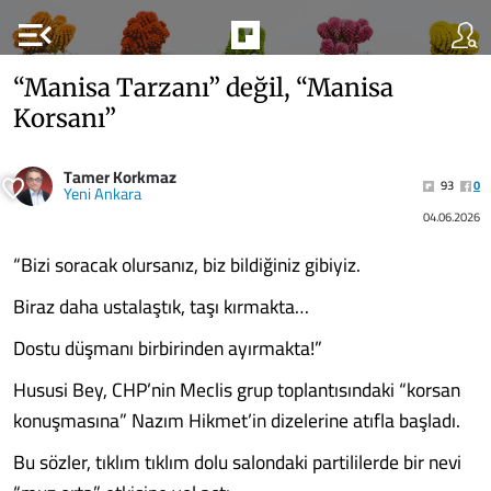
menu_open
“Manisa Tarzanı” değil, “Manisa
Korsanı”
Tamer Korkmaz
93
0
Yeni Ankara
04.06.2026
“Bizi soracak olursanız, biz bildiğiniz gibiyiz.
Biraz daha ustalaştık, taşı kırmakta…
Dostu düşmanı birbirinden ayırmakta!”
Hususi Bey, CHP’nin Meclis grup toplantısındaki “korsan
konuşmasına” Nazım Hikmet’in dizelerine atıfla başladı.
Bu sözler, tıklım tıklım dolu salondaki partililerde bir nevi