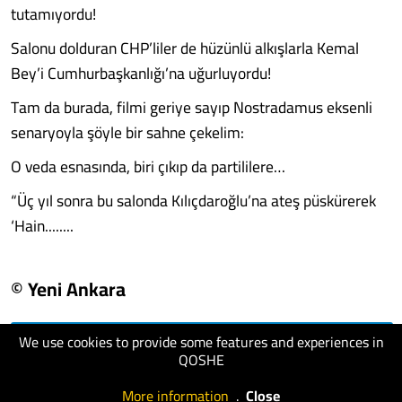
tutamıyordu!
Salonu dolduran CHP’liler de hüzünlü alkışlarla Kemal
Bey’i Cumhurbaşkanlığı’na uğurluyordu!
Tam da burada, filmi geriye sayıp Nostradamus eksenli
senaryoyla şöyle bir sahne çekelim:
O veda esnasında, biri çıkıp da partililere…
“Üç yıl sonra bu salonda Kılıçdaroğlu’na ateş püskürerek
‘Hain........
© Yeni Ankara
We use cookies to provide some features and experiences in
visit website
QOSHE
More information
.
Close