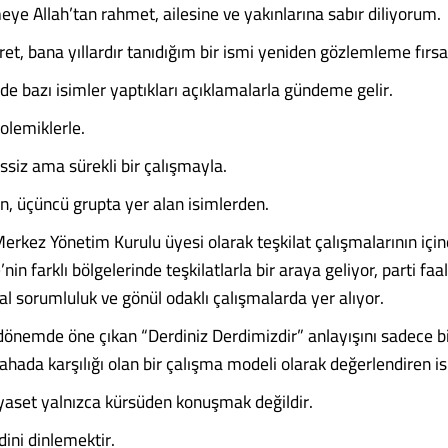
e Allah’tan rahmet, ailesine ve yakınlarına sabır diliyorum.
et, bana yıllardır tanıdığım bir ismi yeniden gözlemleme fırsat
de bazı isimler yaptıkları açıklamalarla gündeme gelir.
polemiklerle.
essiz ama sürekli bir çalışmayla.
n, üçüncü grupta yer alan isimlerden.
kez Yönetim Kurulu üyesi olarak teşkilat çalışmalarının için
’nin farklı bölgelerinde teşkilatlarla bir araya geliyor, parti faa
yal sorumluluk ve gönül odaklı çalışmalarda yer alıyor.
 dönemde öne çıkan “Derdiniz Derdimizdir” anlayışını sadece b
sahada karşılığı olan bir çalışma modeli olarak değerlendiren is
yaset yalnızca kürsüden konuşmak değildir.
dini dinlemektir.