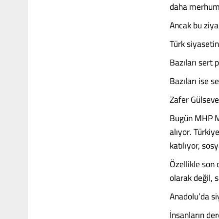
daha merhumey
Ancak bu ziyar
Türk siyasetin
Bazıları sert 
Bazıları ise s
Zafer Gülseve
Bugün MHP Mer
alıyor. Türkiye
katılıyor, sos
Özellikle son
olarak değil, 
Anadolu’da si
İnsanların der