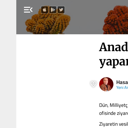
menu_open
Anado
yapan
Hasa
Yeni A
Dün, Milliyet
ofisinde ziyar
Ziyaretin vesi