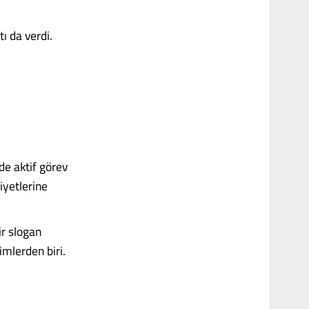
ı da verdi.
de aktif görev
liyetlerine
ir slogan
imlerden biri.