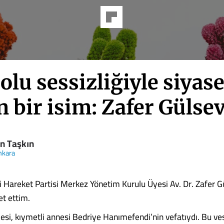
lu sessizliğiyle siyase
 bir isim: Zafer Gülse
n Taşkın
nkara
çi Hareket Partisi Merkez Yönetim Kurulu Üyesi Av. Dr. Zafer G
et ettim.
lesi, kıymetli annesi Bedriye Hanımefendi’nin vefatıydı. Bu ves