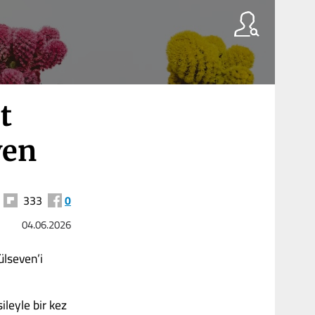
t
ven
333
0
04.06.2026
ülseven’i
ileyle bir kez