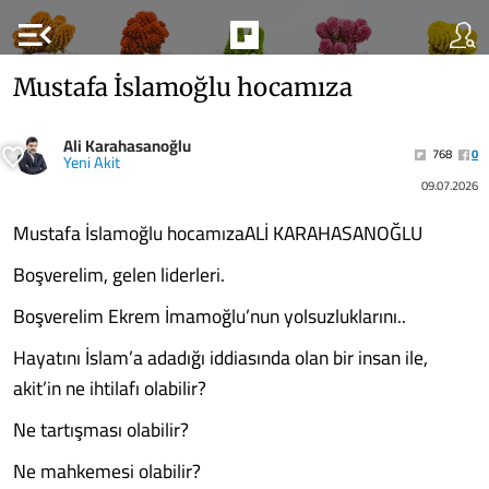
menu_open
Mustafa İslamoğlu hocamıza
Ali Karahasanoğlu
768
0
Yeni Akit
09.07.2026
Mustafa İslamoğlu hocamızaALİ KARAHASANOĞLU
Boşverelim, gelen liderleri.
Boşverelim Ekrem İmamoğlu’nun yolsuzluklarını..
Hayatını İslam’a adadığı iddiasında olan bir insan ile,
akit’in ne ihtilafı olabilir?
Ne tartışması olabilir?
Ne mahkemesi olabilir?