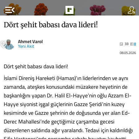
menu_open
Dört şehit babası dava lideri!
Ahmet Varol
33
0
Yeni Akit
08.05.2026
Dört şehit babası dava lideri!
İslami Direniş Hareketi (Hamas)’ın liderlerinden ve aynı
zamanda, ateşkes konusundaki müzakere heyetinin de
başkanlığını yapan Dr. Halil El-Hayye’nin oğlu Azzam El-
Hayye siyonist işgal güçlerinin Gazze Şeridi’nin kuzey
kesiminde ve Gazze şehrinin de doğusunda yer alan Ed-
Derec Mahallesi’nde geçtiğimiz çarşamba gecesi
düzenlenen saldırıda ağır yaralandı. Tedavi için kaldırıldığı
Şifa Hastanesi’nde perşembe sabahı hayatını kaybetti.