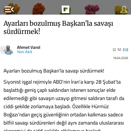
menu_open
Ayarları bozulmuş Başkan’la savaşı
sürdürmek!
Ahmet Varol
52
0
Yeni Akit
16.04.2026
Ayarları bozulmuş Başkan’la savaşı sürdürmek!
Siyonist işgal rejimiyle ABD’nin İran’a karşı 28 Şubat’ta
başlattığı geniş çaplı saldırıdan istenen sonuçlar elde
edilemediği gibi savaşın uzayıp gitmesi saldıran tarafı da
ciddi şekilde zorlamaya başladı. Özellikle Hürmüz
Boğazı’ndan geçiş güvenliğinin ortadan kalkması sadece
bilfiil savaşı sürdürenleri değil aynı zamanda uluslararası
ekonomiyi de ciddi şekilde etkilemeye başladı.