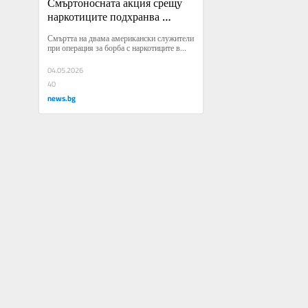
Смъртоносната акция срещу 
наркотиците подхранва 
съмнения за дейността на 
Смъртта на двама американски служители 
САЩ в Мексико
при операция за борба с наркотиците в...
04.05.2026
40
news.bg