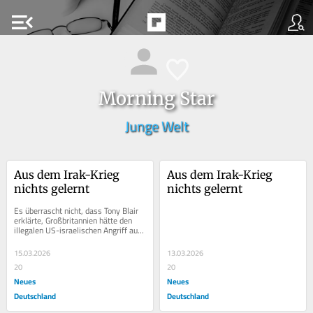
menu_open
Morning Star
Junge Welt
Aus dem Irak-Krieg 
Aus dem Irak-Krieg 
nichts gelernt
nichts gelernt
Es überrascht nicht, dass Tony Blair 
erklärte, Großbritannien hätte den 
illegalen US-israelischen Angriff auf 
den Iran von Anfang an 
unterstützen...
15.03.2026
13.03.2026
20
20
Neues
Neues
Deutschland
Deutschland