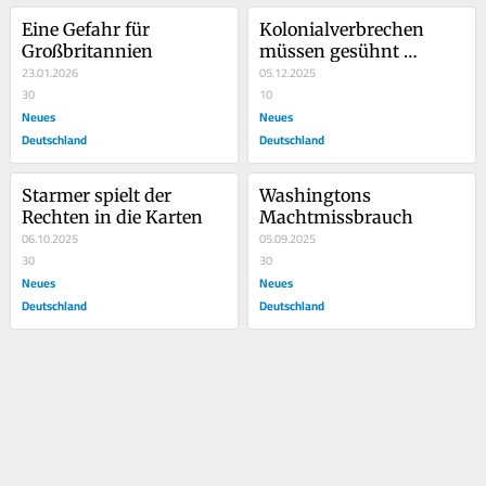
Eine Gefahr für 
Kolonialverbrechen 
Großbritannien
müssen gesühnt 
23.01.2026
werden!
05.12.2025
30
10
Neues
Neues
Deutschland
Deutschland
Starmer spielt der 
Washingtons 
Rechten in die Karten
Machtmissbrauch
06.10.2025
05.09.2025
30
30
Neues
Neues
Deutschland
Deutschland