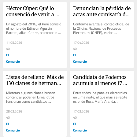
Héctor Cúper: Qué lo 
Denuncian la pérdida de 
convenció de venir a 
actas ante comisaría de 
dirigir al Perú al técnico 
San Borja: los detalles 
En agosto del 2018, el Perú conoció 
Conforme avanza el conteo oficial de 
dos veces finalista de 
del nuevo incidente
el nombre de Edinson Agustín 
la Oficina Nacional de Procesos 
Barrera, alias ‘Catire’, no como un 
Electorales (ONPE), varios 
Champions League
delincuente común, sino como la 
ciudadanos vienen alertando una 
primera...
serie de...
11.05.2026
17.04.2026
40
40
El
El
Comercio
Comercio
Listas de relleno: Más de 
Candidata de Podemos 
130 clanes de hermanos 
acumula al menos 17 
postulan en las listas 
paneles tasados en S/ 
Mientras algunos clanes buscan 
Entre todos los paneles electorales 
para el Congreso
250 mil
concentrar poder en Lima, otros 
en Lima norte, el que más se repite 
funcionan como candidatos 
es el de Rosa María Aranda, 
“turistas”: tienen sus domicilio 
candidata a diputada con el 2 de 
registrados en los...
Podemos, el...
28.03.2026
17.03.2026
40
40
El
El
Comercio
Comercio