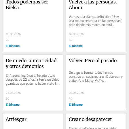
Todos podemos ser 
Vuelve a las personas. 
Bielsa
Ahora
Vamos a la clásica definición: “Soy 
una marca centrada en las personas”, 
pero donde esa marca no está 
escuchando los reclamos de sus...
18.06.2026
04.06.2026
20
30
El Dínamo
El Dínamo
De miedo, autenticidad 
Volver. Pero al pasado
y otros demonios
De alguna forma, todos hemos 
El Arsenal logró su anhelado título 
pensado en subirnos a un DeLorean y 
después de 22 años. Y tenía un video 
viajar. A lo Marty McFly. 
guardado que pudo no haber visto la 
Directamente hacia el pasado. Hay 
luz. Pero la vio. Mezclaron jugadas,...
estudios que indican que...
22.05.2026
07.05.2026
30
40
El Dínamo
El Dínamo
Arriesgar
Crear o desaparecer
En un mundo donde reina el video 