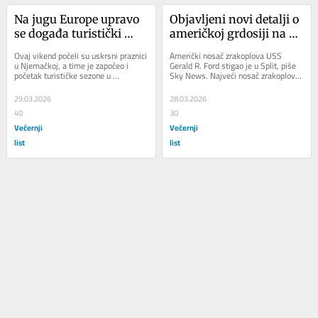
Na jugu Europe upravo 
Objavljeni novi detalji o 
se događa turistički 
američkoj grdosiji na 
bum. Nijemci su 
popravku u Splitu. 
Ovaj vikend počeli su uskrsni praznici 
Američki nosač zrakoplova USS 
nahrupili, kapaciteti se 
Oglasio se Izrael, 
u Njemačkoj, a time je započeo i 
Gerald R. Ford stigao je u Split, piše 
početak turističke sezone u 
Sky News. Najveći nosač zrakoplova 
brzo pune
pogledajte nove 
Španjolskoj, piše Taggeschau. 
na svijetu bio je na popravcima u 
fotografije
Upravitelj...
bazi...
29.03.2026
28.03.2026
40
30
Večernji
Večernji
list
list