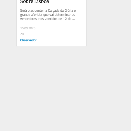
Sobre Lisboa
Será o acidente na Calçada da Glória o 
grande aferidor que vai determinar os 
vencedores e os vencidos de 12 de 
outubro? Não deveria ser. A gestão...
15.09.2025
20
Observador