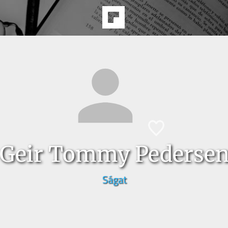
Geir Tommy Pederse
Ságat