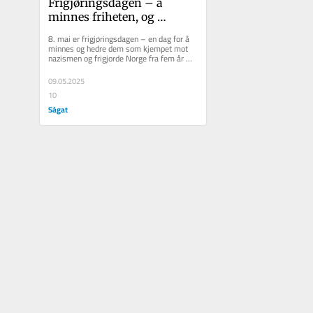
Frigjøringsdagen – å 
minnes friheten, og 
forsvare den
8. mai er frigjøringsdagen – en dag for å 
minnes og hedre dem som kjempet mot 
nazismen og frigjorde Norge fra fem år 
med fascistisk okkupasjon....
09.05.2025
10
Ságat