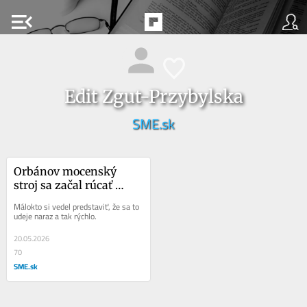
menu_open
Edit Zgut-Przybylska
SME.sk
Orbánov mocenský 
stroj sa začal rúcať 
zvnútra
Málokto si vedel predstaviť, že sa to 
udeje naraz a tak rýchlo.
20.05.2026
70
SME.sk