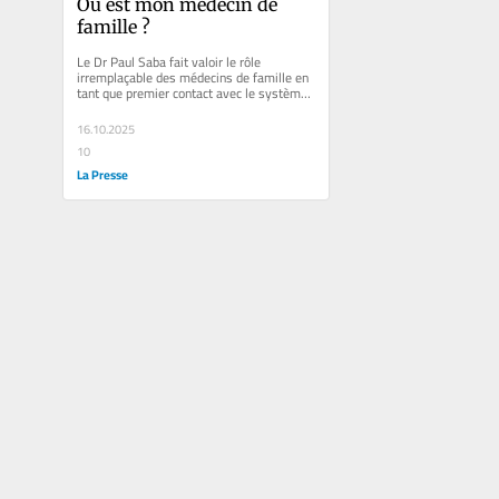
Où est mon médecin de 
famille ?
Le Dr Paul Saba fait valoir le rôle 
irremplaçable des médecins de famille en 
tant que premier contact avec le système 
de santé et propose des...
16.10.2025
10
La Presse