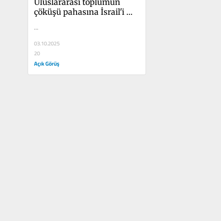
Uluslararası toplumun 
çöküşü pahasına İsrail'i 
kurtarmak
...
03.10.2025
20
Açık Görüş