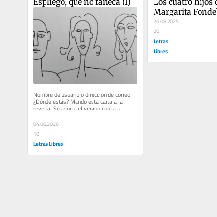
Espliego, que no faneca (I)
Los cuatro hijos d
Margarita Fondeb
IV)
26.08.2025
20
Letras
Libres
Nombre de usuario o dirección de correo 
¿Dónde estás? Mando esta carta a la 
revista. Se asocia el verano con la 
interrupción de la rutina y con...
04.08.2026
10
Letras Libres