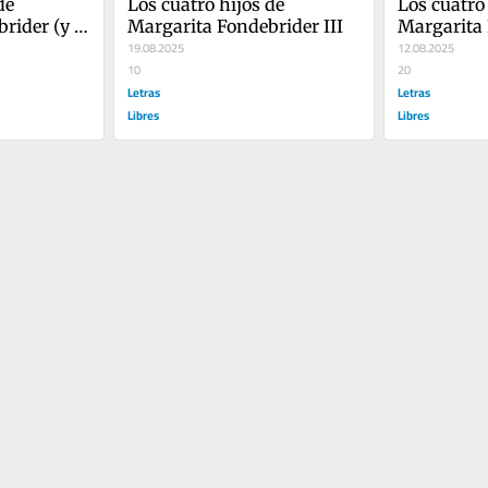
e 
Los cuatro hijos de 
Los cuatro 
rider (y 
Margarita Fondebrider III
Margarita
19.08.2025
12.08.2025
10
20
Letras
Letras
Libres
Libres