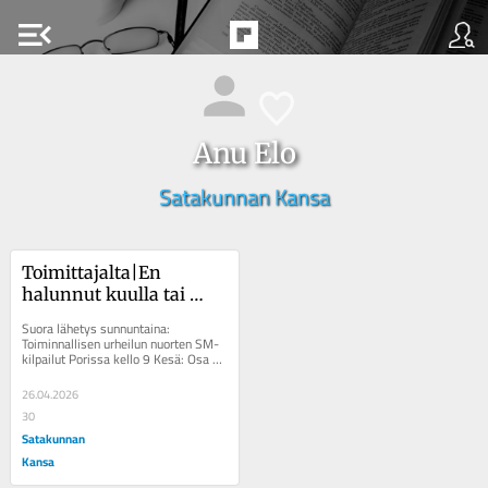
menu_open
Anu Elo
Satakunnan Kansa
Toimittajalta|En 
halunnut kuulla tai 
puhua siitä, että 
Suora lähetys sunnuntaina: 
minulla on vanhojen 
Toiminnallisen urheilun nuorten SM-
kilpailut Porissa kello 9 Kesä: Osa 
ihmisten sairaus
Porin kesäkävelykadusta otetaan 
käyttöön...
26.04.2026
30
Satakunnan
Kansa