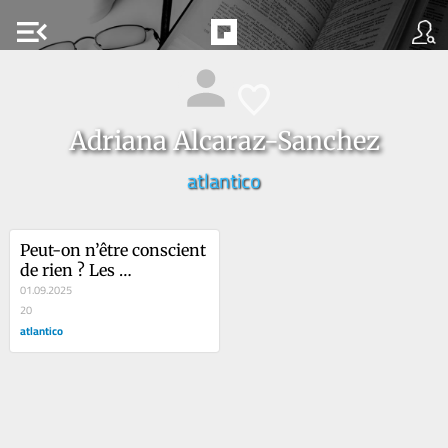
menu_open
Adriana Alcaraz-Sanchez
atlantico
Peut-on n’être conscient 
de rien ? Les 
scientifiques tentent de 
01.09.2025
décrypter certaines 
20
phases rares du 
atlantico
sommeil