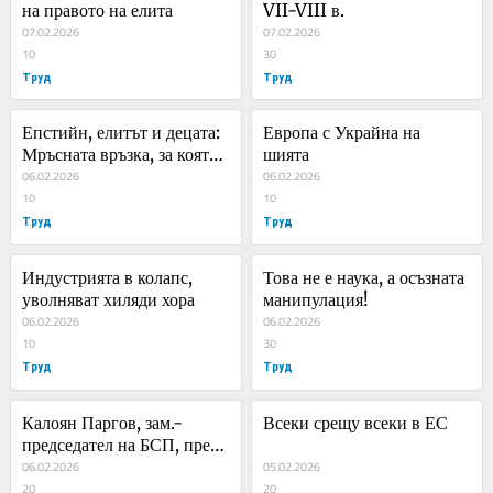
на правото на елита
VII-VIII в.
07.02.2026
07.02.2026
10
30
Труд
Труд
Епстийн, елитът и децата: 
Европа с Украйна на 
Мръсната връзка, за която 
шията
никой не иска да говори
06.02.2026
06.02.2026
10
10
Труд
Труд
Индустрията в колапс, 
Това не е наука, а осъзната 
уволняват хиляди хора
манипулация!
06.02.2026
06.02.2026
10
30
Труд
Труд
Калоян Паргов, зам.-
Всеки срещу всеки в ЕС
председател на БСП, пред 
„Труд news“: За БСП 
06.02.2026
05.02.2026
настъпиха отново 
20
20