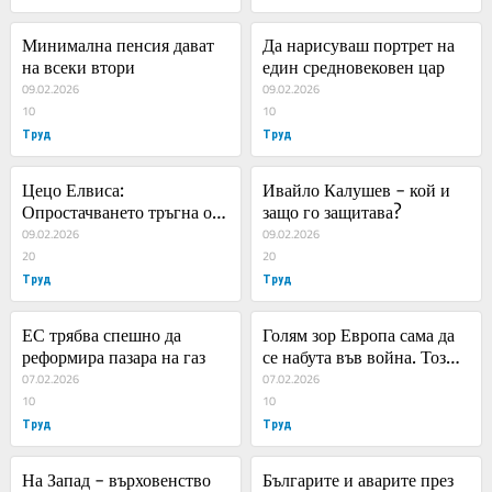
Минимална пенсия дават 
Да нарисуваш портрет на 
на всеки втори
един средновековен цар
09.02.2026
09.02.2026
10
10
Труд
Труд
Цецо Елвиса: 
Ивайло Калушев - кой и 
Опростачването тръгна от 
защо го защитава?
чалгата и днес тази 
09.02.2026
09.02.2026
култура е навсякъде
20
20
Труд
Труд
ЕС трябва спешно да 
Голям зор Европа сама да 
реформира пазара на газ
се набута във война. Този 
07.02.2026
път и България е пряко на 
07.02.2026
10
пангара, нали?!
10
Труд
Труд
На Запад - върховенство 
Българите и аварите през 