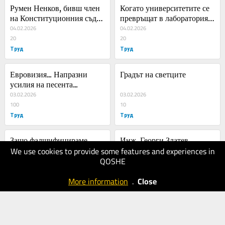
Румен Ненков, бивш член 
Когато университетите се 
на Конституционния съд: 
превръщат в лаборатория 
Не трябва да има въобще 
04.02.2026
за идеологии: Тръмп срещу 
04.02.2026
служебно правителство
20
„woke“
20
Труд
Труд
Евровизия... Напразни 
Градът на светците
усилия на песента...
03.02.2026
03.02.2026
100
10
Труд
Труд
Защо фалшифицираме 
Инж. Георги Златев, 
We use cookies to provide some features and experiences in
миналото си?
основател на Мото 
QOSHE
03.02.2026
академия: Мотоциклетите 
03.02.2026
20
са все по-съвършени, но 
20
More information
.
Close
Труд
егото на моториста може 
Труд
да е фатално