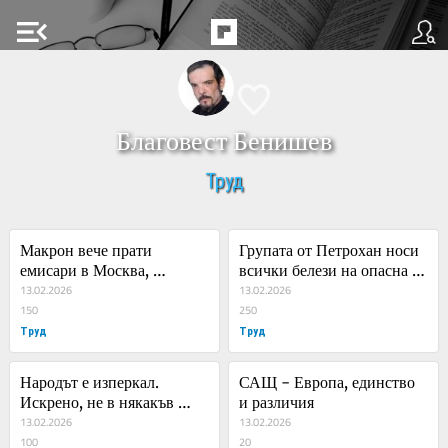
menu_open
Благовест Бенишев
Труд
Макрон вече прати 
Групата от Петрохан носи 
емисари в Москва, 
всички белези на опасна 
раздвижват се Германия и 
13.02.2026
религиозна секта
13.02.2026
Италия
150
250
Труд
Труд
Народът е изперкал. 
САЩ - Европа, единство 
Искрено, не в някакъв 
и различия
шеговит или преносен 
13.02.2026
13.02.2026
смисъл
100
20