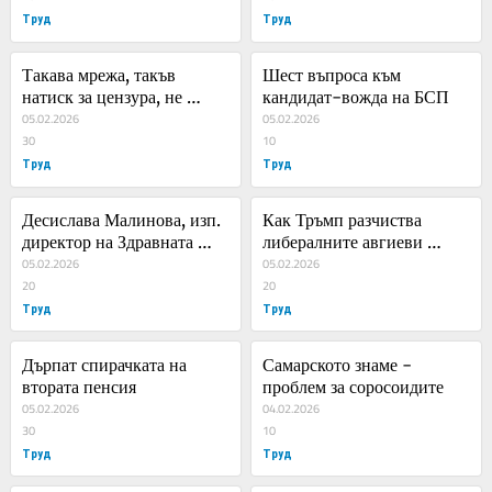
събитията от 1997 г.
Труд
Труд
Такава мрежа, такъв 
Шест въпроса към 
натиск за цензура, не 
кандидат-вожда на БСП
подозирах
05.02.2026
05.02.2026
30
10
Труд
Труд
Десислава Малинова, изп. 
Как Тръмп разчиства 
директор на Здравната 
либералните авгиеви 
инвестиционна компания: 
05.02.2026
обори в Минесота
05.02.2026
Готови сме с поръчката за 
20
20
проектиране на детската 
Труд
Труд
болница
Дърпат спирачката на 
Самарското знаме - 
втората пенсия
проблем за соросоидите
05.02.2026
04.02.2026
30
10
Труд
Труд