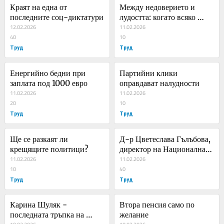
Краят на една от 
Между недоверието и 
последните соц-диктатури
лудостта: когато всяко 
12.02.2026
убийство става 
11.02.2026
40
политически заговор
10
Труд
Труд
Енергийно бедни при 
Партийни клики 
заплата под 1000 евро
оправдават налудности
11.02.2026
11.02.2026
20
10
Труд
Труд
Ще се разкаят ли 
Д-р Цветеслава Гълъбова, 
крещящите политици?
директор на Националната 
11.02.2026
психиатрична болница 
11.02.2026
10
„Св. Иван Рилски“: Има 
40
Труд
данни за психопатно 
Труд
поведение в случая 
„Петрохан“
Карина Шуляк - 
Втора пенсия само по 
последната тръпка на 
желание