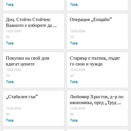
Труд
Труд
Доц. Стойчо Стойчев: 
Операция „Епщайн“
Важното е изборите да 
зависят от избирателите, а 
13.02.2026
13.02.2026
не от служебния премиер и 
70
10
кабинета му
Труд
Труд
Покупки на свой дом 
Стармър е пътник, пъдят 
вдигат цените
го свои и чужди
13.02.2026
12.02.2026
10
40
Труд
Труд
„Стабилен сън“
Любомир Христов, д-р по 
икономика, пред „Труд 
12.02.2026
news”: Да спестявате за 
12.02.2026
30
втора пенсия е като да 
50
Труд
носите вода в сито
Труд