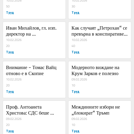
Джефри Епщайн
10.02.2026
10.02.2026
50
30
Труд
Труд
Иван Михайлов, гл. изп. 
Как случаят „Петрохан“ се 
директор на 
превърна в конспиративен 
Американската търговска 
10.02.2026
трилър за мафия, джипове 
10.02.2026
камара в България: 
20
и невидими убийци
40
България може повече, за 
Труд
Труд
да работи комфортно 
бизнесът
Внимание - Томас Вайц 
Модерното виждане на 
отново е в Скопие
Крум Зарков е полезно
10.02.2026
09.02.2026
20
10
Труд
Труд
Проф. Антоанета 
Междинните избори не 
Христова: СДС беше 
„блокират“ Тръмп
надеждата, ППДБ са 
09.02.2026
09.02.2026
излъганата надежда
20
10
Труд
Труд