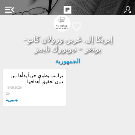
menu_open
إيريكا إل. غرين وزولان كانو-
يونغز - نيويورك تايمز
الجمهورية
ترامب يطوي حرباً بدأها من 
دون تحقيق أهدافها
16.06.2026
20
الجمهورية