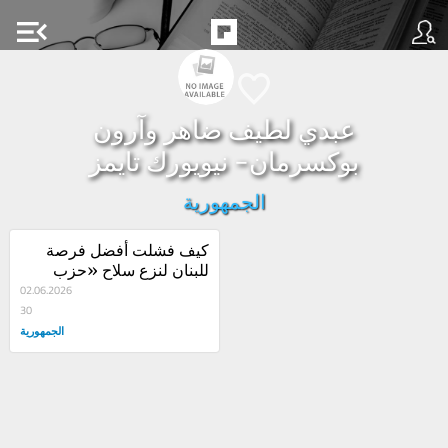
menu_open
عبدي لطيف ضاهر وآرون
بوكسرمان- نيويورك تايمز
الجمهورية
كيف فشلت أفضل فرصة 
للبنان لنزع سلاح «حزب 
الله»؟
02.06.2026
30
الجمهورية