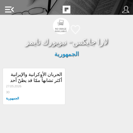
menu_open
لارا جايكس- نيويورك تايمز
الجمهورية
الحربان الأوكرانية والإيرانية 
أكثر تشابهاً ممّا قد يظنّ أحد
27.05.2026
30
الجمهورية