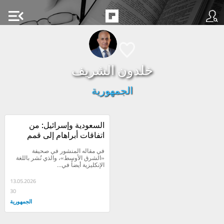
menu_open
خلدون الشريف
الجمهورية
السعودية وإسرائيل: من 
اتفاقات أبراهام إلى قمم 
الرياض... كيف تطوّر الموقف 
في مقاله المنشور في صحيفة 
الرسمي؟
«الشرق الأوسط»، والذي نُشر باللغة 
الإنكليزية أيضاً في...
13.05.2026
30
الجمهورية