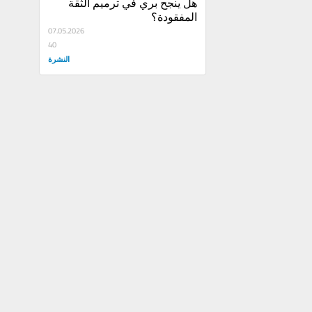
هل ينجح بري في ترميم الثقة 
المفقودة؟
07.05.2026
40
النشرة