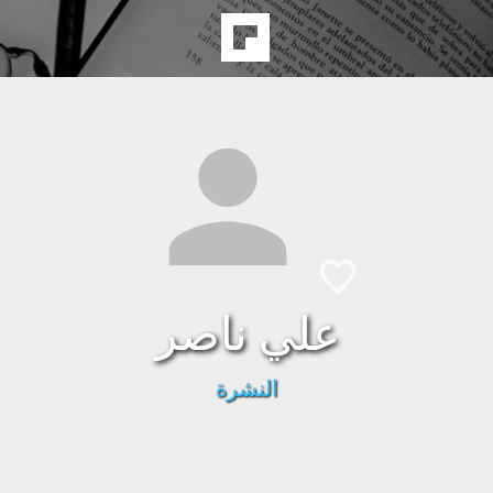
علي ناصر
النشرة