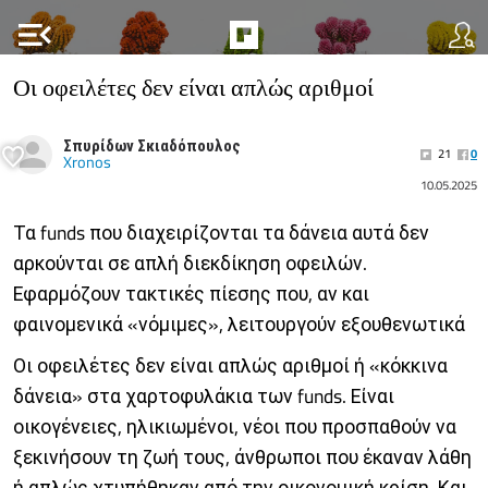
menu_open
Οι οφειλέτες δεν είναι απλώς αριθμοί
Σπυρίδων Σκιαδόπουλος
21
0
Xronos
10.05.2025
Τα funds που διαχειρίζονται τα δάνεια αυτά δεν
αρκούνται σε απλή διεκδίκηση οφειλών.
Εφαρμόζουν τακτικές πίεσης που, αν και
φαινομενικά «νόμιμες», λειτουργούν εξουθενωτικά
Οι οφειλέτες δεν είναι απλώς αριθμοί ή «κόκκινα
δάνεια» στα χαρτοφυλάκια των funds. Είναι
οικογένειες, ηλικιωμένοι, νέοι που προσπαθούν να
ξεκινήσουν τη ζωή τους, άνθρωποι που έκαναν λάθη
ή απλώς χτυπήθηκαν από την οικονομική κρίση. Και