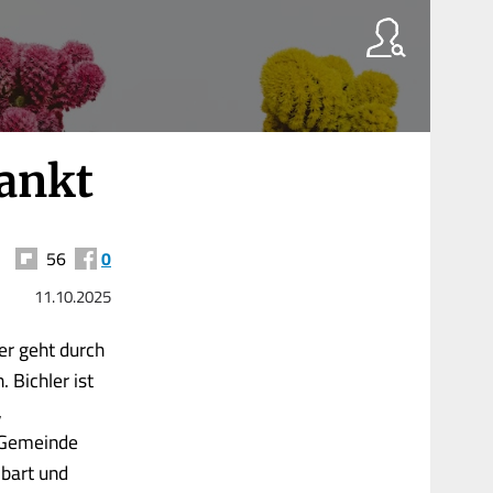
ankt
56
0
11.10.2025
er geht durch
 Bichler ist
,
n Gemeinde
lbart und