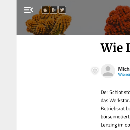
menu_open
Wie 
Mich
Wiener
Der Schlot st
das Werkstor. 
Betriebsrat b
börsennotiert
Lenzing im ob