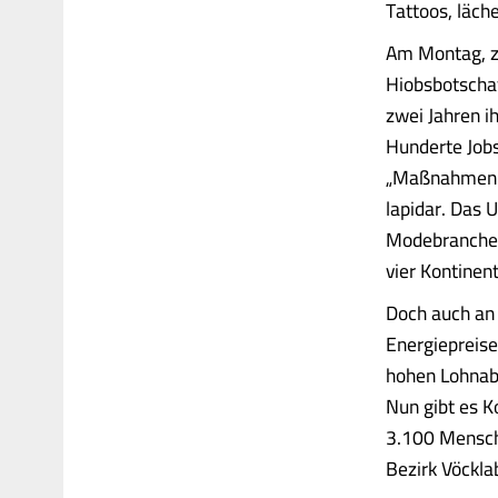
Tattoos, läche
Am Montag, zw
Hiobsbotscha
zwei Jahren i
Hunderte Jobs
„Maßnahmen z
lapidar. Das 
Modebranche. 
vier Kontinen
Doch auch an 
Energiepreise,
hohen Lohnabs
Nun gibt es K
3.100 Mensche
Bezirk Vöckla