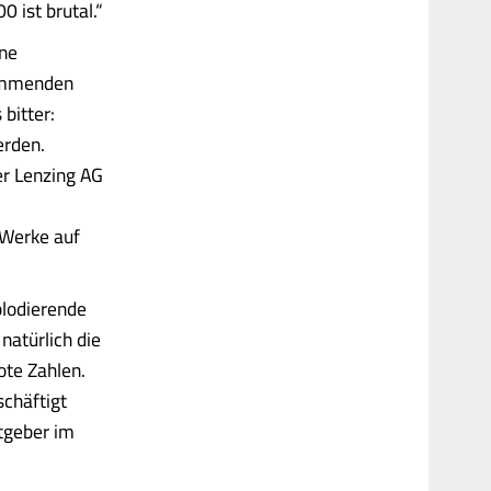
0 ist brutal.“
ine
kommenden
bitter:
erden.
r Lenzing AG
 Werke auf
plodierende
natürlich die
ote Zahlen.
schäftigt
itgeber im