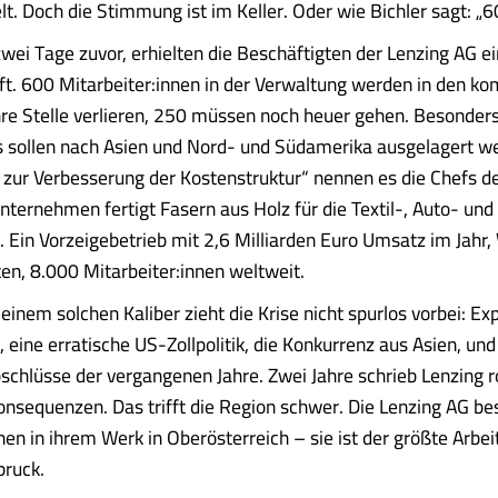
lt. Doch die Stimmung ist im Keller. Oder wie Bichler sagt: „60
ei Tage zuvor, erhielten die Beschäftigten der Lenzing AG e
ft. 600 Mitarbeiter:innen in der Verwaltung werden in den 
hre Stelle verlieren, 250 müssen noch heuer gehen. Besonders 
 sollen nach Asien und Nord- und Südamerika ausgelagert w
ur Verbesserung der Kostenstruktur“ nennen es die Chefs de
Unternehmen fertigt Fasern aus Holz für die Textil-, Auto- und
Ein Vorzeigebetrieb mit 2,6 Milliarden Euro Umsatz im Jahr,
ten, 8.000 Mitarbeiter:innen weltweit.
einem solchen Kaliber zieht die Krise nicht spurlos vorbei: Ex
 eine erratische US-Zollpolitik, die Konkurrenz aus Asien, und 
chlüsse der vergangenen Jahre. Zwei Jahre schrieb Lenzing r
onsequenzen. Das trifft die Region schwer. Die Lenzing AG be
n in ihrem Werk in Oberösterreich – sie ist der größte Arbe
bruck.