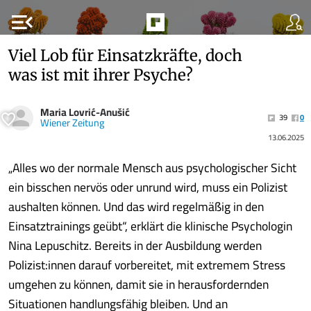
menu_open
Viel Lob für Einsatzkräfte, doch
was ist mit ihrer Psyche?
Maria Lovrić-Anušić
39
0
Wiener Zeitung
13.06.2025
„Alles wo der normale Mensch aus psychologischer Sicht
ein bisschen nervös oder unrund wird, muss ein Polizist
aushalten können. Und das wird regelmäßig in den
Einsatztrainings geübt“, erklärt die klinische Psychologin
Nina Lepuschitz. Bereits in der Ausbildung werden
Polizist:innen darauf vorbereitet, mit extremem Stress
umgehen zu können, damit sie in herausfordernden
Situationen handlungsfähig bleiben. Und an