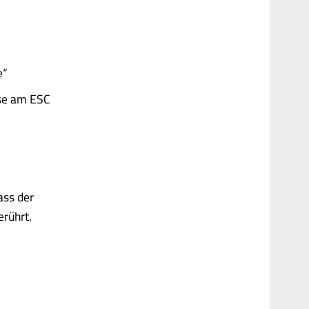
e“
sse am ESC
ass der
erührt.