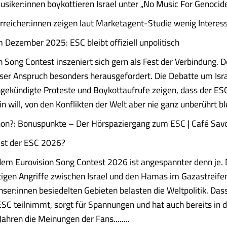
siker:innen boykottieren Israel unter „No Music For Genocid
rreicher:innen zeigen laut Marketagent-Studie wenig Intere
 Dezember 2025: ESC bleibt offiziell unpolitisch
n Song Contest inszeniert sich gern als Fest der Verbindung. 
ser Anspruch besonders herausgefordert. Die Debatte um Isr
gekündigte Proteste und Boykottaufrufe zeigen, dass der ES
in will, von den Konflikten der Welt aber nie ganz unberührt bl
hon?: Bonuspunkte – Der Hörspaziergang zum ESC | Café Sav
 ist der ESC 2026?
dem Eurovision Song Contest 2026 ist angespannter denn je. D
igen Angriffe zwischen Israel und den Hamas im Gazastreifen
nser:innen besiedelten Gebieten belasten die Weltpolitik. Dass
C teilnimmt, sorgt für Spannungen und hat auch bereits in 
ahren die Meinungen der Fans........