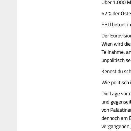
Über 1.000 Mu
62 % der Öste
EBU betont im
Der Eurovisio
Wien wird die
Teilnahme, an
unpolitisch se
Kennst du sc
Wie politisch
Die Lage vor 
und gegenseit
von Palästine
dennoch am ES
vergangenen J