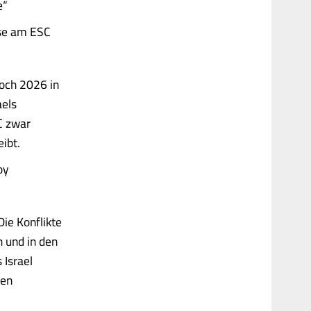
e“
sse am ESC
Doch 2026 in
aels
C zwar
eibt.
oy
ie Konflikte
 und in den
 Israel
den