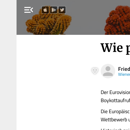
menu_open
Wie p
Frie
Wiener
Der Eurovisio
Boykottaufruf
Die Europäisc
Wettbewerb un