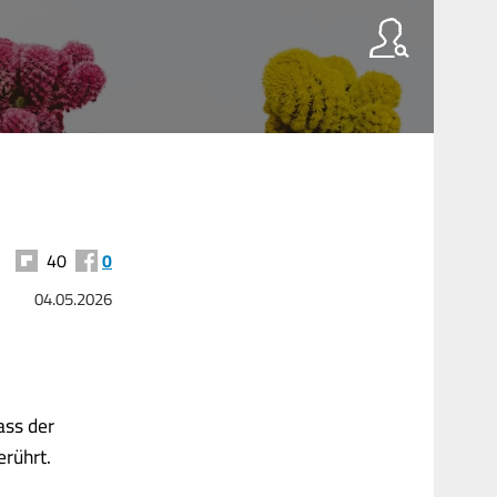
40
0
04.05.2026
ass der
erührt.