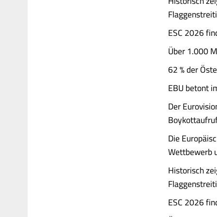
Historisch ze
Flaggenstreit
ESC 2026 find
Über 1.000 Mu
62 % der Öste
EBU betont im
Der Eurovisio
Boykottaufruf
Die Europäisc
Wettbewerb un
Historisch ze
Flaggenstreit
ESC 2026 find