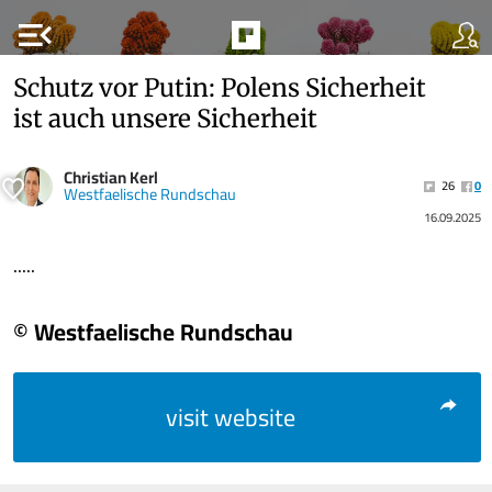
menu_open
Schutz vor Putin: Polens Sicherheit
ist auch unsere Sicherheit
Christian Kerl
26
0
Westfaelische Rundschau
16.09.2025
.....
© Westfaelische Rundschau
visit website