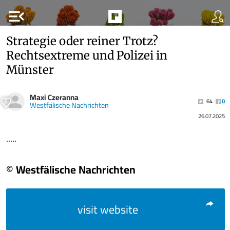
menu_open
Strategie oder reiner Trotz?
Rechtsextreme und Polizei in
Münster
Maxi Czeranna
64
0
Westfälische Nachrichten
26.07.2025
.....
© Westfälische Nachrichten
visit website