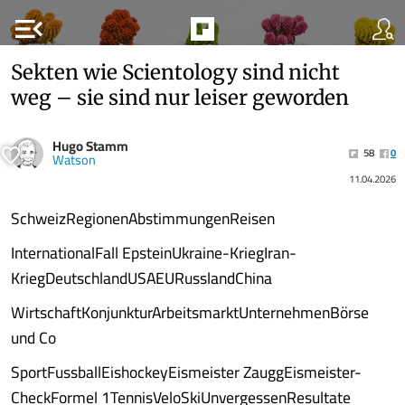
menu_open
Sekten wie Scientology sind nicht
weg – sie sind nur leiser geworden
Hugo Stamm
58
0
Watson
11.04.2026
SchweizRegionenAbstimmungenReisen
InternationalFall EpsteinUkraine-KriegIran-
KriegDeutschlandUSAEURusslandChina
WirtschaftKonjunkturArbeitsmarktUnternehmenBörse
und Co
SportFussballEishockeyEismeister ZauggEismeister-
CheckFormel 1TennisVeloSkiUnvergessenResultate