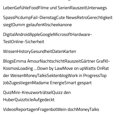
LebenGefühleFoodFilme und SerienRauszeitUnterwegs
SpassPicdumpFail-DienstagCute NewsRetroGerechtigkeit
siegtDumm gelaufenKlischeekanone
DigitalAndroidAppleGoogleMicrosoftHardware-
TestOnline-Sicherheit
WissenHistoryGesundheitDatenKarten
BlogsEmma AmourNachtschichtRauszeitGärtner GrafKI-
KosmosLoading …Down by LawMove on upWatts OnRat
der WeisenMoneyTalksSektenblogWork in ProgressTop
JobZugestiegenMadame EnergieSmart gespart
QuizMini-KreuzworträtselQuizz den
HuberQuizzticleAufgedeckt
VideosReportagenFragenbotWein dochMoneyTalks