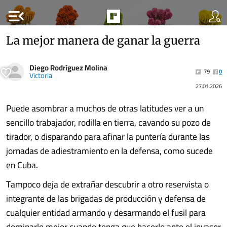
menu_open
La mejor manera de ganar la guerra
Diego Rodríguez Molina
79
0
Victoria
27.01.2026
Puede asombrar a muchos de otras latitudes ver a un
sencillo trabajador, rodilla en tierra, cavando su pozo de
tirador, o disparando para afinar la puntería durante las
jornadas de adiestramiento en la defensa, como sucede
en Cuba.
Tampoco deja de extrañar descubrir a otro reservista o
integrante de las brigadas de producción y defensa de
cualquier entidad armando y desarmando el fusil para
dominarlo mejor cuando tenga que hacerlo ante el invasor