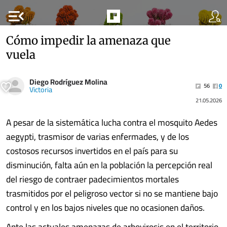
menu_open
Cómo impedir la amenaza que
vuela
Diego Rodríguez Molina
56
0
Victoria
21.05.2026
A pesar de la sistemática lucha contra el mosquito Aedes
aegypti, trasmisor de varias enfermades, y de los
costosos recursos invertidos en el país para su
disminución, falta aún en la población la percepción real
del riesgo de contraer padecimientos mortales
trasmitidos por el peligroso vector si no se mantiene bajo
control y en los bajos niveles que no ocasionen daños.
Ante las actuales amenazas de arbovirosis en el territorio