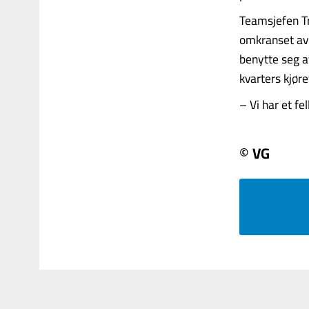
Teamsjefen Tr
omkranset av t
benytte seg av
kvarters kjøre
– Vi har et fell
© VG