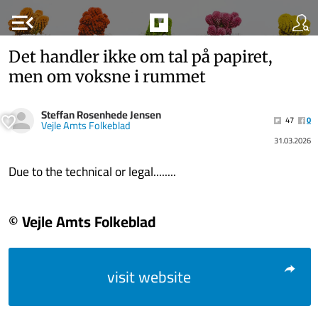
menu_open
Det handler ikke om tal på papiret,
men om voksne i rummet
Steffan Rosenhede Jensen
47
0
Vejle Amts Folkeblad
31.03.2026
Due to the technical or legal........
© Vejle Amts Folkeblad
visit website