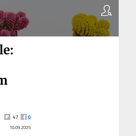
le:
rm
47
0
10.09.2025