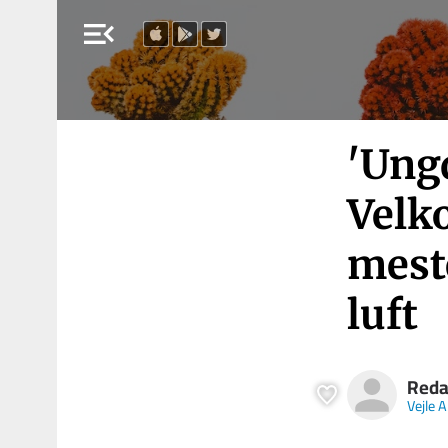
menu_open
'Ung
Velk
mest
luft
Reda
Vejle 