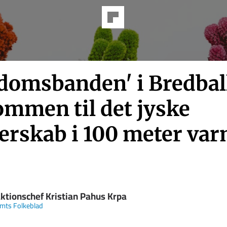
domsbanden' i Bredbal
ommen til det jyske
erskab i 100 meter va
ktionschef Kristian Pahus Krpa
Amts Folkeblad