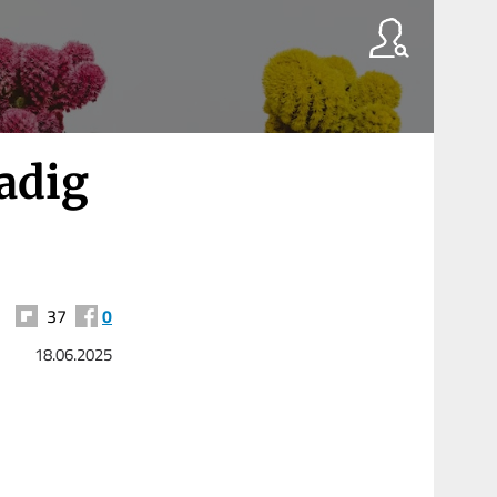
tadig
37
0
18.06.2025