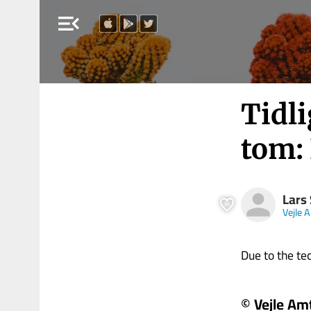
menu_open
Tidli
tom: 
Lars
Vejle 
Due to the tech
© Vejle Am