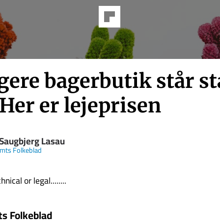
gere bagerbutik står s
Her er lejeprisen
 Saugbjerg Lasau
Amts Folkeblad
nical or legal........
ts Folkeblad