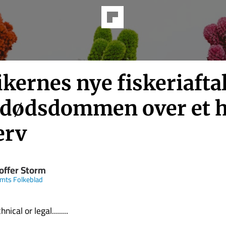
ikernes nye fiskeriafta
t dødsdommen over et h
erv
toffer Storm
Amts Folkeblad
nical or legal........