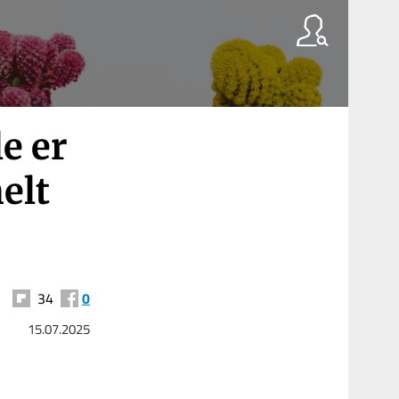
le er
elt
34
0
15.07.2025