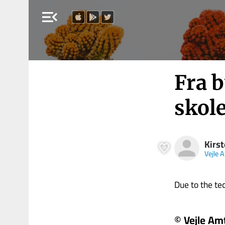
menu_open
Fra b
skol
Kirs
Vejle 
Due to the tech
© Vejle Am