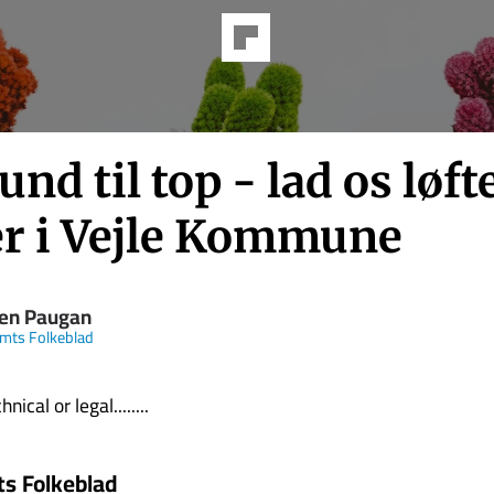
und til top - lad os løfte
er i Vejle Kommune
ten Paugan
Amts Folkeblad
nical or legal........
ts Folkeblad